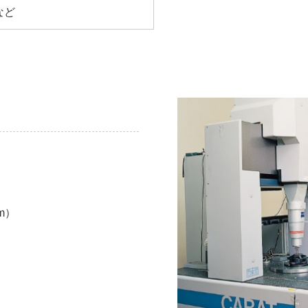
など
m）