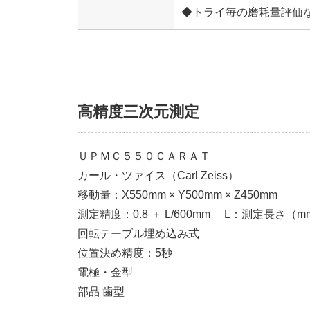
◆トライ毎の磨耗量評価
高精度三次元測定
ＵＰＭＣ５５０ＣＡＲＡＴ
カール・ツァイス（Carl Zeiss）
移動量：X550mm × Y500mm × Z450mm
測定精度：0.8 ＋ L/600mm L：測定長さ（m
回転テーブル埋め込み式
位置決め精度：5秒
電極・金型
部品 歯型