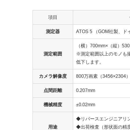
項目
測定器
ATOS 5 （GOM社製、
（横）700mm×（縦）530
測定範囲
※測定範囲以上のモノも
低下します。
カメラ解像度
800万画素（3456×2304
点間距離
0.207mm
機械精度
±0.02mm
◆リバースエンジニアリ
用途
◆出荷検査（形状面の精