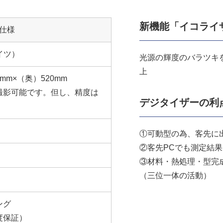
新機能「イコライ
仕様
ドイツ）
光源の輝度のバラツキ
上
mm×（奥）520mm
撮影可能です。但し、精度は
デジタイザーの利
）
①可動型の為、客先に
②客先PCでも測定結
③材料・熱処理・型完
（三位一体の活動）
ング
度保証）